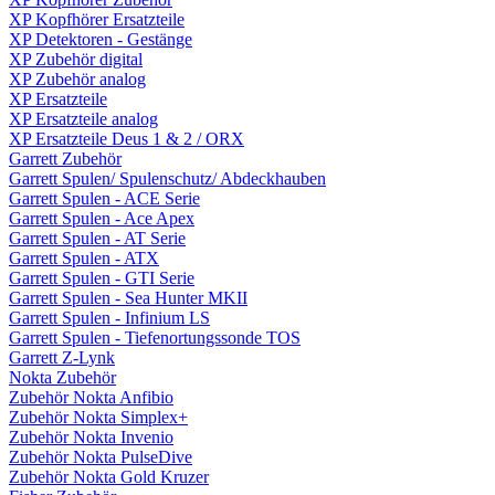
XP Kopfhörer Ersatzteile
XP Detektoren - Gestänge
XP Zubehör digital
XP Zubehör analog
XP Ersatzteile
XP Ersatzteile analog
XP Ersatzteile Deus 1 & 2 / ORX
Garrett Zubehör
Garrett Spulen/ Spulenschutz/ Abdeckhauben
Garrett Spulen - ACE Serie
Garrett Spulen - Ace Apex
Garrett Spulen - AT Serie
Garrett Spulen - ATX
Garrett Spulen - GTI Serie
Garrett Spulen - Sea Hunter MKII
Garrett Spulen - Infinium LS
Garrett Spulen - Tiefenortungssonde TOS
Garrett Z-Lynk
Nokta Zubehör
Zubehör Nokta Anfibio
Zubehör Nokta Simplex+
Zubehör Nokta Invenio
Zubehör Nokta PulseDive
Zubehör Nokta Gold Kruzer