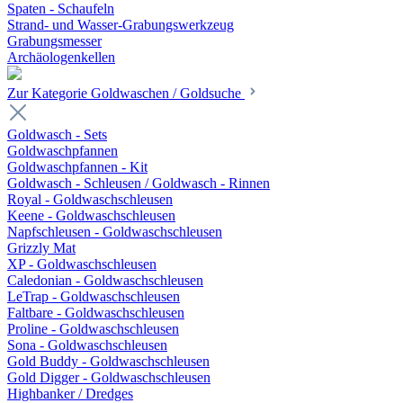
Spaten - Schaufeln
Strand- und Wasser-Grabungswerkzeug
Grabungsmesser
Archäologenkellen
Zur Kategorie Goldwaschen / Goldsuche
Goldwasch - Sets
Goldwaschpfannen
Goldwaschpfannen - Kit
Goldwasch - Schleusen / Goldwasch - Rinnen
Royal - Goldwaschschleusen
Keene - Goldwaschschleusen
Napfschleusen - Goldwaschschleusen
Grizzly Mat
XP - Goldwaschschleusen
Caledonian - Goldwaschschleusen
LeTrap - Goldwaschschleusen
Faltbare - Goldwaschschleusen
Proline - Goldwaschschleusen
Sona - Goldwaschschleusen
Gold Buddy - Goldwaschschleusen
Gold Digger - Goldwaschschleusen
Highbanker / Dredges