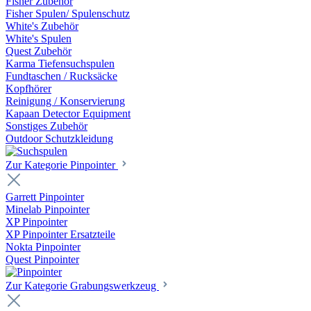
Fisher Zubehör
Fisher Spulen/ Spulenschutz
White's Zubehör
White's Spulen
Quest Zubehör
Karma Tiefensuchspulen
Fundtaschen / Rucksäcke
Kopfhörer
Reinigung / Konservierung
Kapaan Detector Equipment
Sonstiges Zubehör
Outdoor Schutzkleidung
Zur Kategorie Pinpointer
Garrett Pinpointer
Minelab Pinpointer
XP Pinpointer
XP Pinpointer Ersatzteile
Nokta Pinpointer
Quest Pinpointer
Zur Kategorie Grabungswerkzeug