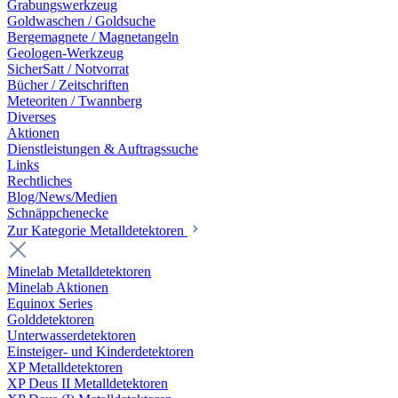
Grabungswerkzeug
Goldwaschen / Goldsuche
Bergemagnete / Magnetangeln
Geologen-Werkzeug
SicherSatt / Notvorrat
Bücher / Zeitschriften
Meteoriten / Twannberg
Diverses
Aktionen
Dienstleistungen & Auftragssuche
Links
Rechtliches
Blog/News/Medien
Schnäppchenecke
Zur Kategorie Metalldetektoren
Minelab Metalldetektoren
Minelab Aktionen
Equinox Series
Golddetektoren
Unterwasserdetektoren
Einsteiger- und Kinderdetektoren
XP Metalldetektoren
XP Deus II Metalldetektoren