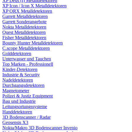
XP Deus (I) Metalldetektoren
XP Icon / Icon X Metalldetektoren
XP ORX Metalldetektoren
Garrett Metalldetektoren
Garrett Sonderangebote
Nokta Metalldetektoren
Quest Metalldetektoren
Fisher Metalldetektoren
Bounty Hunter Metalldetektoren
C.scope Metalldetektoren
Golddetektoren
Unterwasser und Tauchen
Top Marken - Professionell
Kinder-Detektoren
Industrie & Security
Nadeldetektoren
Durchgangsdetektoren
Magnetometer
Polizei & Justiz Equipment
Bau und Industrie
Leitungsortungssysteme
Handdetektoren
3D Bodenscanner / Radar
Geosensis X3
Nokta/Makro 3D Bodenscanner Invenio