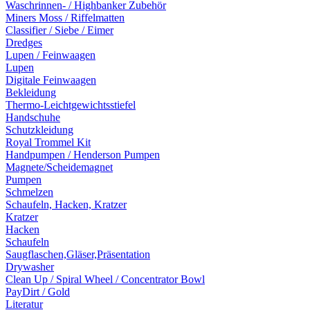
Waschrinnen- / Highbanker Zubehör
Miners Moss / Riffelmatten
Classifier / Siebe / Eimer
Dredges
Lupen / Feinwaagen
Lupen
Digitale Feinwaagen
Bekleidung
Thermo-Leichtgewichtsstiefel
Handschuhe
Schutzkleidung
Royal Trommel Kit
Handpumpen / Henderson Pumpen
Magnete/Scheidemagnet
Pumpen
Schmelzen
Schaufeln, Hacken, Kratzer
Kratzer
Hacken
Schaufeln
Saugflaschen,Gläser,Präsentation
Drywasher
Clean Up / Spiral Wheel / Concentrator Bowl
PayDirt / Gold
Literatur