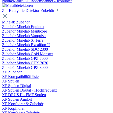
Nokta/Makro 3D Bodenscanner - Jeohunter
Zur Kategorie Detektor-Zubehör
Minelab Zubehör
Zubehör Minelab Equinox
Zubehör Minelab Manticore
Zubehör Minelab Vanquish
Zubehör Minelab X-Terra
Zubehör Minelab Excalibur II
Zubehör Minelab SDC 2300
Zubehör Minelab Gold Monster
Zubehör Minelab GPZ 7000
Zubehör Minelab CTX 3030
Zubehör Minelab GPZ 8000
XP Zubehör
XP Kompatibilitätsliste
XP Spulen
XP Spulen Digital
XP Spulen Digital - Hochfrequenz
XP DEUS II - FMF Spulen
XP Spulen Analog
XP Kopfhörer & Zubehör
XP Kopfhörer
XP Kopfhörer Zubehör