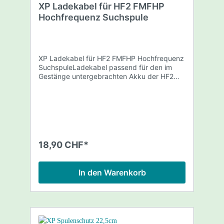
XP Ladekabel für HF2 FMFHP
Detektorenschaft integriert Batteriekapazität
20 Stunden bei 15 kHz Batteriekapazität 27
Hochfrequenz Suchspule
Stunden bei 30 kHz Batteriekapazität 28
Stunden bei 81 kHz Gesamtgewicht ca. 350
gr. Ladung mit XP Ladeclip (im Deus
Lieferumfang enthalten) Kompatibel mit XP
XP Ladekabel für HF2 FMFHP Hochfrequenz
Deus Software ab V4.0 Im Lieferumfang
SuchspuleLadekabel passend für den im
enthalten XP Deus Doppel-D HF Spule 24 x
Gestänge untergebrachten Akku der HF2
13cm Spulenschutz Gestänge-Unterteil
FMFHP Hochfrequenz Suchspule.Länge ca.
Wiederladbare Lithium Batterie 850 mA
1m
Spulenschrauben-Set
18,90 CHF*
In den Warenkorb