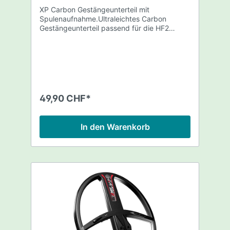
XP Carbon Gestängeunterteil mit
Spulenaufnahme.Ultraleichtes Carbon
Gestängeunterteil passend für die HF2
FMFHP, alle X35 DEUS und alle FMF DEUS II
Suchspulen.*Gesamtlänge: 53,5cmGewicht:
55,5g*nicht kompatibel mit HF Spulen der
DEUS I Serie.
49,90 CHF*
In den Warenkorb