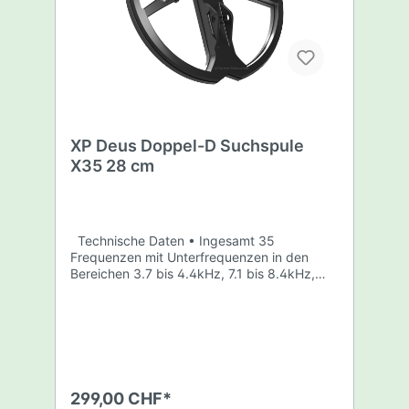
Spulenschutz Spulenschrauben-Set
XP Deus Doppel-D Suchspule
X35 28 cm
Technische Daten • Ingesamt 35
Frequenzen mit Unterfrequenzen in den
Bereichen 3.7 bis 4.4kHz, 7.1 bis 8.4kHz,
10.5 bis 12.4kHz, 15.2 bis 17.8kHz, 23.5 bis
27.7kHz • Wählbare Unterfrequenzen ohne
Leistungsverlust • Sendeleistung in allen
Frequenzbereichen einstellbar • Spezial-
Feature "Sendeleistung BOOST" im unteren
Frequenzbereich. NORMAL oder BOOST
wählbar. • Bei eingeschaltetem "BOOST"
299,00 CHF*
erhöht sich die Sendeleistung der Suchspule