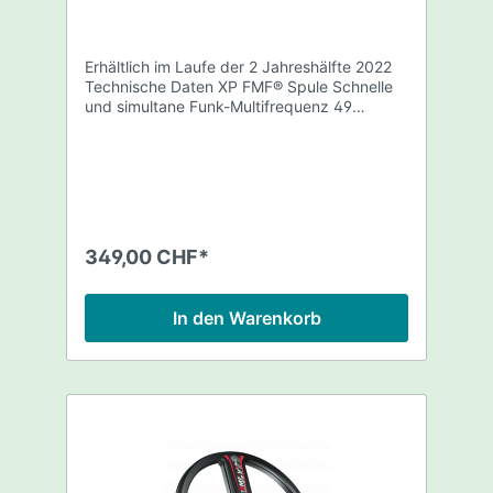
Erhältlich im Laufe der 2 Jahreshälfte 2022
Technische Daten XP FMF® Spule Schnelle
und simultane Funk-Multifrequenz 49
Einzelfrequenzen von 4 bis 45 kHz Doppel-
D Technik 22cm Durchmesser für XP DEUS II
Wasserdicht bis 20m Tauchtiefe Mit XP
DEUS II kompatibel XP Patent Im
Lieferumfang enthalten 22cm Doppel-D FMF
Suchspule, wasserdichte Karbon-Suchspule
22cm Spulenschutz (aufgesteckt)
349,00 CHF*
Gestänge-Unterteil Spulenschrauben-Set 5
Jahre Garantie
In den Warenkorb