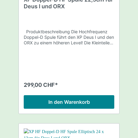
Deus I und ORX
Produktbeschreibung Die Hochfrequenz
Doppel-D Spule führt den XP Deus I und den
ORX zu einem höheren Level! Die Kleinteile-
und Goldortung wird erheblich verbessert
und gibt dem Anwender dadurch die
Möglichkeit Münzen, Nuggetts und viele
weitere Targets zu detektieren, Targets die
bisher nicht erreichbar bzw. detektierbar
waren. Stabile Ortung, höchste Kleinteile-
Empfindlichkeit auf dünne Objekte auch auf
299,00 CHF*
schwierigen Böden garantieren höchste
Fundquoten! Eine Suchspule die sich in
Leistung weit von konventionellen
In den Warenkorb
Detektoren abhebt. Kleine Münzen, dünne
Münzen, Goldringe, Naturgold,
Gewandnadeln, Fibeln, Broschen, längliche
dünne Objekte etc. etc. werden mit dieser
Spule besser detektiert. Perfekt auch für die
Suche am Strand, hier detektiert die HF
Spule im Beach-Programm absolut stabil