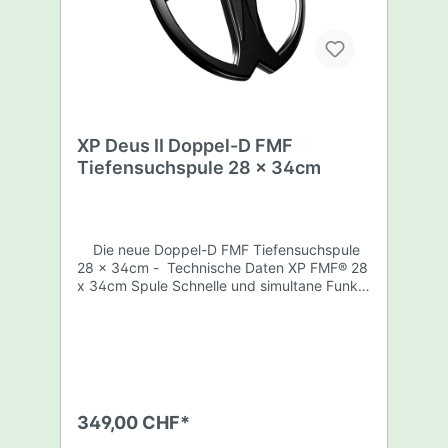
XP Deus II Doppel-D FMF
Tiefensuchspule 28 x 34cm
Die neue Doppel-D FMF Tiefensuchspule
28 x 34cm - Technische Daten XP FMF® 28
x 34cm Spule Schnelle und simultane Funk-
Multifrequenz 49 Einzelfrequenzen von 4 bis
45 kHz Doppel-D Technik 28 x 34cm
Durchmesser für XP DEUS II Gewicht 570 gr.
Wasserdicht bis 20m Tauchtiefe Mit XP
DEUS II kompatibel XP Patent Im
Lieferumfang enthalten 28 x 34cm Doppel-D
FMF Suchspule, wasserdichte Karbon-
349,00 CHF*
Suchspule 28 x 34cm Spulenschutz
(aufgesteckt) Gestänge-Unterteil