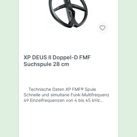
XP DEUS II Doppel-D FMF
Suchspule 28 cm
Technische Daten XP FMF® Spule
Schnelle und simultane Funk-Multifrequenz
49 Einzelfrequenzen von 4 bis 45 kHz
Doppel-D Technik 28cm Durchmesser für XP
DEUS II Wasserdicht bis 20m Tauchtiefe Mit
XP DEUS II kompatibel XP Patent Im
Lieferumfang enthalten 28cm Doppel-D FMF
Suchspule, wasserdichte Karbon-Suchspule
28cm Spulenschutz (aufgesteckt)