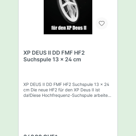
x 34cm Spulenschutz Spulenschrauben-Set
Gestänge-Unterteil
XP DEUS II DD FMF HF2
Suchspule 13 x 24 cm
XP DEUS II DD FMF HF2 Suchspule 13 x 24
cm Die neue HF2 für den XP Deus II ist
da!Diese Hochfrequenz-Suchspule arbeitet
in der Multifrequenz mit 21 Suchfrequenzen
zwischen 9 und 90 kHz gleichzeitig. Damit
ist die HF2 für alle Suchumgebungen
geeignet und brilliert, auch aufgrund der
kleineren Größe, besonders in Parks, auf
Spielplätzen und an (Salzwasser-)Stränden.
Insbesondere die Kleinteilempfindlichkeit ist