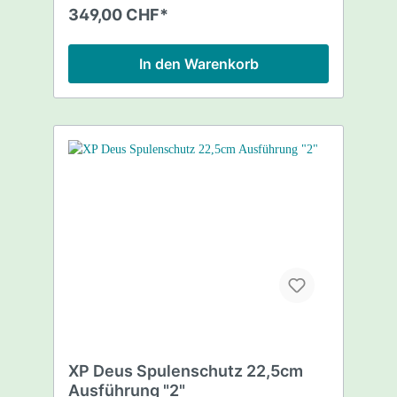
Gestänge-Unterteil Spulenschrauben-Set 5
349,00 CHF*
Jahre Garantie
In den Warenkorb
XP Deus Spulenschutz 22,5cm
Ausführung "2"