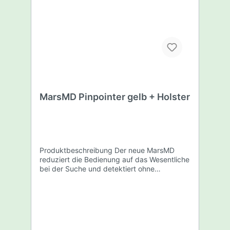
mit Erkennungsspitze nach oben) Garrett
Pro-Pointer und Pro-Pointer AT Teknetics
Tek-Point XP MI-4 und MI-6 Fisher F-Pulse
White's Bullseye Lieferumfang Kapaan
Universaler Pinpointer Holster
MarsMD Pinpointer gelb + Holster
Produktbeschreibung Der neue MarsMD
reduziert die Bedienung auf das Wesentliche
bei der Suche und detektiert ohne
aufwendige Bediener-Menus. Optimal für
Anwender die eine einfache Bedienung
wünschen. Technische Daten Einfache
EIN/AUS Bedienung 360° Detektion im
gesamten vorderen Bereich der Sonde
Objektanzeige wahlweise Vibration mit Audio