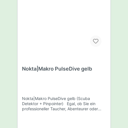
Nutzungsdauer mit einer einzigen
Ladung.SpezifikationenTechnik:VLF (Very
Low Frequency)Suchfrequenz:20
kHzGewicht:217
gWasserdichtigkeit:Wasserdicht bis 3
mLieferumfangNokta Accupoint
PinpointerIDC
FundtascheGürtelholsterSpitzenschutzSpiral
kabelUSB Typ C
LadekabelBedienungsanleitung2 Jahre
Gewährleistung
Nokta|Makro PulseDive gelb
Nokta|Makro PulseDive gelb (Scuba
Detektor + Pinpointer) Egal, ob Sie ein
professioneller Taucher, Abenteurer oder
einfach nur ein Hobby-Sondengänger sind,
der es liebt, sowohl an Land als auch unter
Wasser zu suchen: Das PulseDive 2-in-1-Set