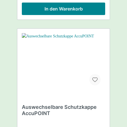
Deus Verlustalarm Target-Monitor via Deus
ergonomisches, rutschfestes Design alle
In den Warenkorb
Teile austauschbar hochwertiges rotierendes
(in Neigung einstellbares) Holster
Sicherungskordel mit Ring und Karabiner für
Gürtelbefestigung u.v.m Im Lieferumfang
enthalten XP Pinpointer MI-6 hochwertiges
rotierendes (in Neigung einstellbares)
Holster Sicherungskordel mit Ring und
Karabiner für Gürtelbefestigung USB
Ladekabel Bedienungsanleitung 10-Punkte-
Garantie Abenteuer-Schatzsuche.de
Produktvideo
Auswechselbare Schutzkappe
AccuPOINT