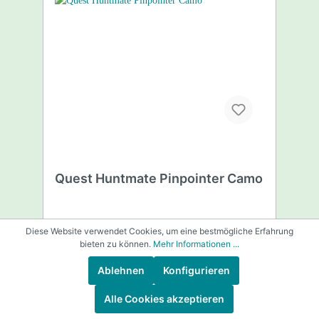
Quest Huntmate Pinpointer Camo
Diese Website verwendet Cookies, um eine bestmögliche Erfahrung
bieten zu können.
Mehr Informationen ...
Technische Daten: Betriebsfrequenz: 36
kHz Audioton- und / oder Vibrationssignal
Ablehnen
Konfigurieren
LED-Leuchten Warnsignal nach ca. 3
Minuten Betriebsdauer, erleichtert das
Alle Cookies akzeptieren
Wiederfinden bei versehentlichem
Liegenlassen. Wasserabweisend