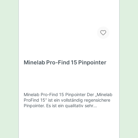
Minelab Pro-Find 15 Pinpointer
Minelab Pro-Find 15 Pinpointer Der „Minelab
ProFind 15“ ist ein vollständig regensichere
Pinpointer. Es ist ein qualitativ sehr
hochwertiges Gerät und gehört zur
Premium-Klasse der Pinpointer auf dem
Detektor-Markt. Der Tiefenbereich dieses
Pinpointers ist sehr gut und regelbar.
Darüber hinaus ist der Lieferumfang im