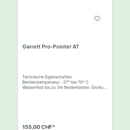
Garrett Pro-Pointer AT
Technische Eigenschaften
Betriebstemperatur: -37° bis 70° C
Wasserfest bis zu 3m Bedientasten: Ein/Aus-
Druckknopf Länge: 22,9cm Stärke: 3,8cm
bis 2,2cm spitz zulaufend Gewicht: 0,2 kg
(inkl. Batterie) 3 Jahre Garantie
Lieferumfang Garrett AT PRO-Pointer
Geräteeinheit Gürtelhalter 9V Batterie
Bedienungsanleitung (Deutsch, Englisch)
Bedienungsanleitung ist in englischer und
155,00 CHF*
deutscher Version beim Kauf dabei