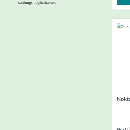
Hacken
Schaufeln
Clean Up / Spiral Wheel /
PayDirt 
Concentrator Bowl
TIPPS UND TRICKS für
Goldwäscher
Nokt
Nokta|M