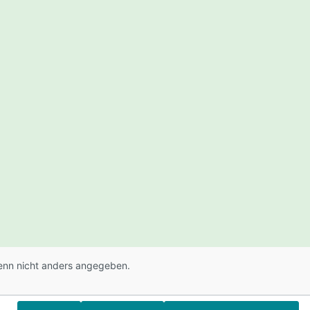
rmmodi:
 Audio
chtsucher
schbarer
Spitze
digung
adbarer
 Bietet
sdauer
nik:VLF
0
icht bis 3
oint
itzenschu
tung2
nn nicht anders angegeben.