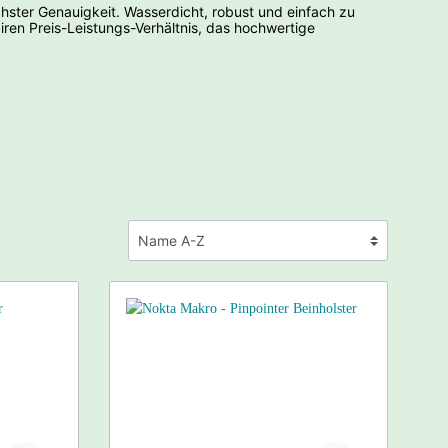
chster Genauigkeit. Wasserdicht, robust und einfach zu
iren Preis-Leistungs-Verhältnis, das hochwertige
Serie
usen
Hunter MKII
nium LS
n
 TOS
chleusen
hschleusen
schleusen
hleusen
tten