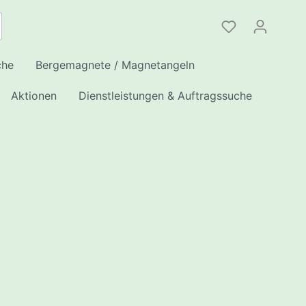
che
Bergemagnete / Magnetangeln
Aktionen
Dienstleistungen & Auftragssuche
en
 /
INK
ote
enschutz/
eile
hleusen
Serie
hleusen
 Apex
erie