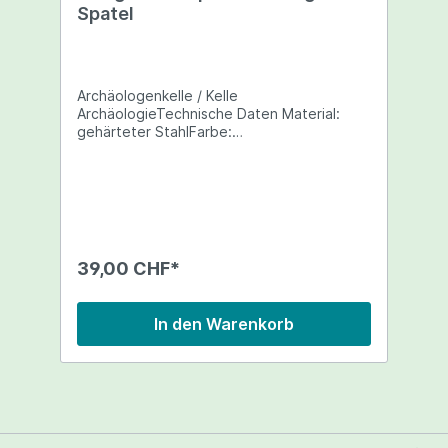
Spatel
Archäologenkelle / Kelle
ArchäologieTechnische Daten Material:
gehärteter StahlFarbe:
SchwarzGesamtlänge: 260
mmGesamthöhe: 125 mmKlingenlänge: 60
mmHöhe: — mmGewicht: 250 g
39,00 CHF*
In den Warenkorb