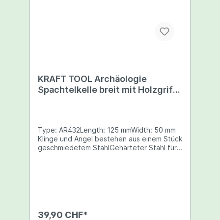
KRAFT TOOL Archäologie
Spachtelkelle breit mit Holzgriff
AR432
Type: AR432Length: 125 mmWidth: 50 mm
Klinge und Angel bestehen aus einem Stück
geschmiedetem StahlGehärteter Stahl für
StärkeDickere, abgeschrägte Klinge für die
Strapazen der AusgrabungsstättePoliert,
um das Material zentriert zu
haltenEntwickelt zum Schaben und
GrabenPräzise ausbalanciert, um die
Ermüdung des Handgelenks zu
minimierenViel Knöchelfreiheit, um die
39,90 CHF*
Hände aus dem Weg zu haltenGriff