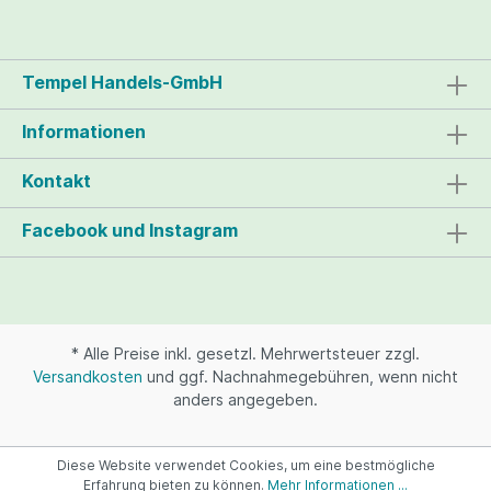
Ausfiltern. Ultra Leicht: nur 560gr. leicht
Größe 60cm x 23cm kompaktes Design:
Präzise in Frankreich geformt. einfachste
Handhabung! Ohne Matten oder
Tempel Handels-GmbH
Schrauben: Spart Zeit für mehr Effizienz
beim Goldwaschen. kompatibel mit XP
Rucksack. blaue Farbe: Optimaler Kontrast
Informationen
zur Goldfarbe. Im Lieferumfang enthalten
XP Goldwaschrinne VS1
Kontakt
Facebook und Instagram
* Alle Preise inkl. gesetzl. Mehrwertsteuer zzgl.
Versandkosten
und ggf. Nachnahmegebühren, wenn nicht
anders angegeben.
Diese Website verwendet Cookies, um eine bestmögliche
Erfahrung bieten zu können.
Mehr Informationen ...