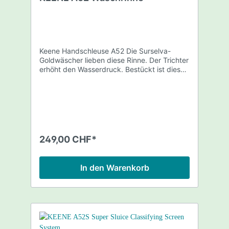
Keene Handschleuse A52 Die Surselva-
Goldwäscher lieben diese Rinne. Der Trichter
erhöht den Wasserdruck. Bestückt ist diese
Rinne mit Gummimatte beim Einlauf, Teppich
bei den Riffeln und unter dem Streckgitter.
Grösse: 1270 x 450/250 x 105mm Gewicht:
5.2 kg
249,00 CHF*
In den Warenkorb