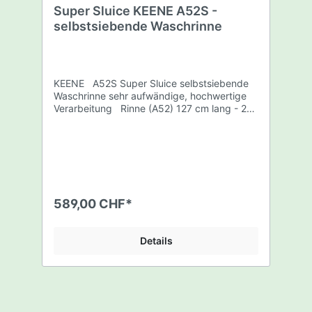
Super Sluice KEENE A52S -
selbstsiebende Waschrinne
KEENE A52S Super Sluice selbstsiebende
Waschrinne sehr aufwändige, hochwertige
Verarbeitung Rinne (A52) 127 cm lang - 25
cm breit - 10 cm hoch ca. 8,5 kg Mit
verstellbaren FüßenWird neu OHNE
Schraubenbefestigung für den Gitterrost
geliefert.Nur noch reinlegen. Net Weight
18.5 lbs
589,00 CHF*
Details