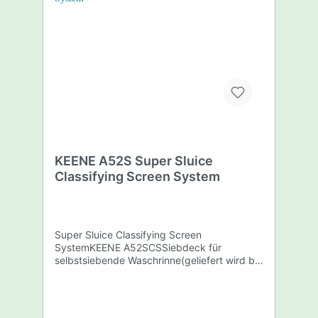
KEENE A52S Super Sluice
Classifying Screen System
Super Sluice Classifying Screen
SystemKEENE A52SCSSiebdeck für
selbstsiebende Waschrinne(geliefert wird bei
diesem Angebot nur das Siebdeck, zur
Ergänzung für bereits vorhandene
Waschrinne Keene A52)Produktvideo:
https://www.youtube.com/watch?