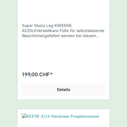
Super Sluice Leg KitKEENE
A52SLKVerstellbare Füße für selbstsiebende
Waschrinne(geliefert werden bei diesem
Angebot nur die verstellbaren Füße +
Montageset, zur Ergänzung für bereits
vorhandene Waschrinne Keene
A52)Produktvideo:
https://www.youtube.com/watch?
time_continue=13&v=QTR6UzOFJp4 Produc
t DetailsOur Super Sluice Box is the first
199,00 CHF*
sluice that allows you to dump unclassified
material through the box at much higher
volumes than ever thought possible while
Details
still retaining fine gold! Not only does this
sluice a eat material like no other, it is the
easiest and fastest sluice to set up in the
world.I can't tell you how many times it took
me 20, 30 minutes, even an hour in some
cases, walking up and down the river
looking for just the right depth of rocks,