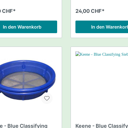
 die
ung von größeren Mengen
0 CHF*
24,00 CHF*
nt oder
trat.Hochwertige
eitung, hohe
In den Warenkorb
In den Warenkor
festigkeit, aus
toff.Hervorragende Ergonomie
2 Handgriffe.
 - Blue Classifying
Keene - Blue Classif