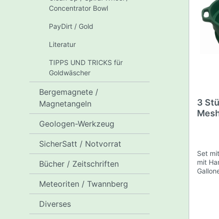
Schaufeln, Hacken, Kratzer
Saugfla
Concentrator Bowl
Kratzer
PayDirt / Gold
Hacken
Literatur
Schaufeln
TIPPS UND TRICKS für
Goldwäscher
Clean Up / Spiral Wheel /
PayDirt 
Concentrator Bowl
Bergemagnete /
3 Stü
Magnetangeln
Mesh 
TIPPS UND TRICKS für
Geologen-Werkzeug
Kunst
Goldwäscher
Hand
SicherSatt / Notvorrat
Set mi
mit Ha
Bücher / Zeitschriften
Gallon
mm Ma
Meteoriten / Twannberg
6,00 
ca. 3
Diverses
grün,D
cm.Dur