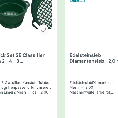
schen,Gläser,Präsentation
Drywasher
/ Gold
Literatur
ck Set SE Classifier
Edelsteinsieb
2 - 4 - 8
Diamantensieb - 2,0
stoffsieb Sieb mit
Maschenweite, 37 c
griffen
Durchmesser, aus
Kunststoff
t 3 ClassifiernKunststoffsiebe
EdelsteinsiebDiamantensieb
ndgriffenpassend für unsere 5
Mesh = 2,00 mm
en Eimer2 Mesh = ca. 12,00
MaschenweiteFarbe rot,
schenweite4 Mesh = ca.
Durchmesser 37 cmLeichte
mm Maschenweite8 Mesh =
Kunststoffsieb für das Sieb
,00 mm MaschenweiteFarbe
feinen Bewegungen im Was
urchmesser oben ca. 33,5
Sieb ist nicht für große, sc
chmesser unten ca. 25,5
Mengen Sediment geeignet