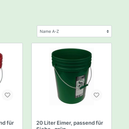
 Apex
erie
Serie
usen
Hunter MKII
nium LS
n
 TOS
chleusen
hschleusen
schleusen
hleusen
nd für
20 Liter Eimer, passend für