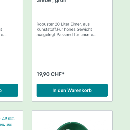
Siebe , grün
tten
Robuster 20 Liter Eimer, aus
ht
Kunststoff.Für hohes Gewicht
re
ausgelegt.Passend für unsere
ird 1
Classifier / Siebe.Geliefert wird 1
Eimer, Farbe grün.
cke
son
19,90 CHF*
pment
b
In den Warenkorb