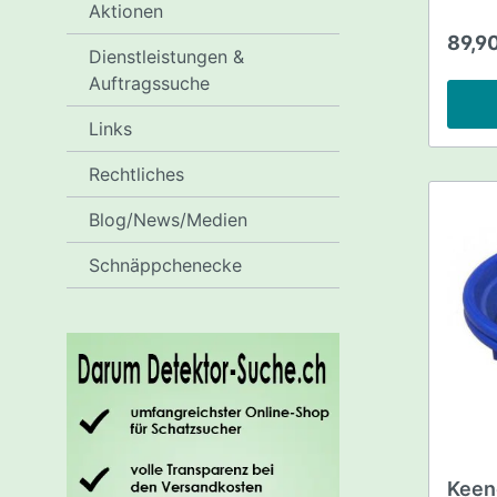
Aktionen
cm.Für
Trenn
89,9
Sedime
Dienstleistungen &
Konzen
Auftragssuche
Verarb
Schlag
Links
Kunsts
durch 
Rechtliches
Blog/News/Medien
Schnäppchenecke
Keene