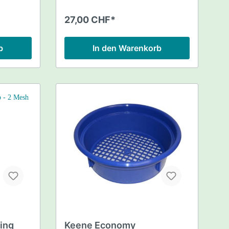
Jahren. In der Tat, es sind die
einzigen patentierten
27,00 CHF*
Goldwaschpfannen weltweit mit 90°
Fangstufen, welche die Goldpartikel
und Stücke schnell und sicher
b
In den Warenkorb
auffangen. Alle Garrett
Goldwaschpfannen sind leicht,
nahezu unzerstörbar und grün um
die Goldnuggets besser und
kontrastreicher sichtbar zu machen.
Garrett Classifier
Sieb/Goldwaschpfanne Maße:
35cm/14" Classifier Sieb/ Pfanne
Löcher: ca. 1,1cm ideal für Nass- und
Trockeneinsatz passend für 19 Liter
Plastikeimer
ying
Keene Economy