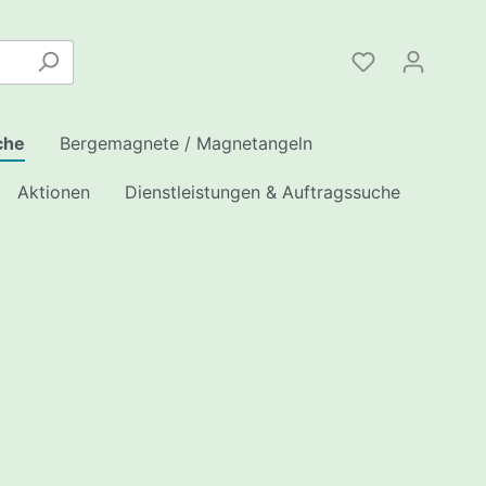
che
Bergemagnete / Magnetangeln
Aktionen
Dienstleistungen & Auftragssuche
en
 /
INK
ote
enschutz/
eile
hleusen
Serie
hleusen