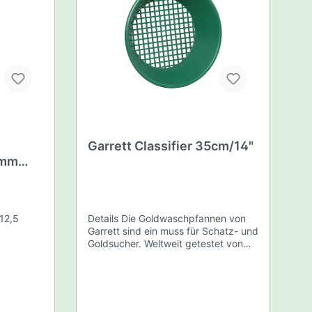
Garrett Classifier 35cm/14"
 mm
m
12,5
Details Die Goldwaschpfannen von
Garrett sind ein muss für Schatz- und
Goldsucher. Weltweit getestet von
s
Charles Garrett, Roy Lagal und
en mit
zehntausend anderen Goldwäschern.
ser.Das
Weltberühmte Goldwaschpfannen mit
hwere
Gravity Trap(Fangstufen) dominieren
.
die Branche und das seit über 30