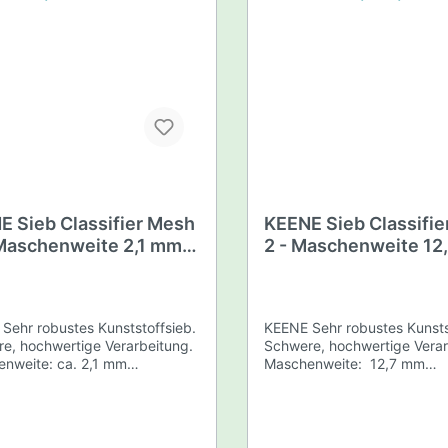
E Sieb Classifier Mesh
KEENE Sieb Classifi
 Maschenweite 2,1 mm -
2 - Maschenweite 12
 robust
sehr robust
Sehr robustes Kunststoffsieb.
KEENE Sehr robustes Kunsts
e, hochwertige Verarbeitung.
Schwere, hochwertige Verar
nweite: ca. 2,1 mm
Maschenweite: 12,7 mm
urchmesser unten: ca. 28 cm
Außendurchmesser unten: c
durchmesser oben: ca. 35 cm
Außendurchmesser oben: c
r den USA 5
Stapelbar Passend für den USA 5
en Eimer
Gallonen Eimer