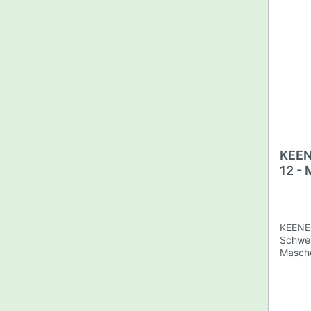
KEEN
12 -
sehr
KEENE 
Schwer
Masche
Außend
Außen
Stapelbar Passend fü
Gallon