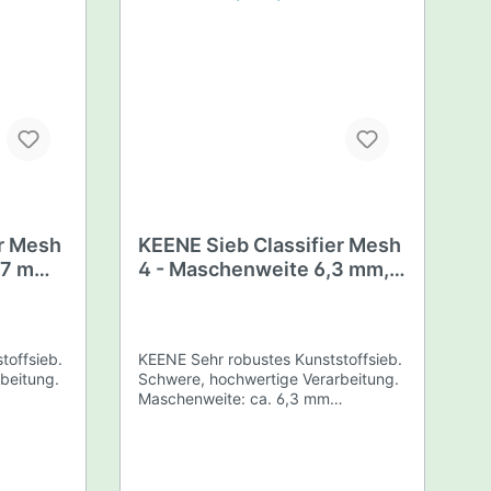
er Mesh
KEENE Sieb Classifier Mesh
,7 mm,
4 - Maschenweite 6,3 mm,
sehr robust
toffsieb.
KEENE Sehr robustes Kunststoffsieb.
beitung.
Schwere, hochwertige Verarbeitung.
Maschenweite: ca. 6,3 mm
a. 28 cm
Außendurchmesser unten: ca. 28 cm
a. 35 cm
Außendurchmesser oben: ca. 35 cm
Stapelbar Passend für den USA 5
Gallonen Eimer